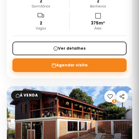
2
2
Dormitórios
Banheiros
2
375
m²
Vagas
Área
Ver detalhes
Agendar visita
À VENDA
2