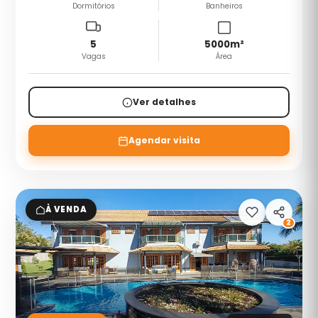
Dormitórios
Banheiros
5
5000
m²
Vagas
Área
Ver detalhes
Agendar visita
À VENDA
2