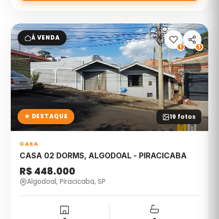
À VENDA
1
1
★ DESTAQUE
19
fotos
CASA
CASA 02 DORMS, ALGODOAL - PIRACICABA
R$ 448.000
Algodoal, Piracicaba, SP