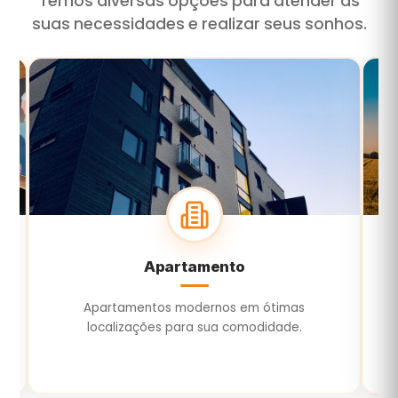
Temos diversas opções para atender às
suas necessidades e realizar seus sonhos.
Terreno
Terrenos para construir ou investir com
E
segurança e valorização.