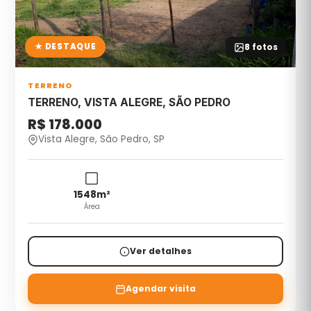
★ DESTAQUE
8
fotos
TERRENO
TERRENO, VISTA ALEGRE, SÃO PEDRO
R$ 178.000
Vista Alegre, São Pedro, SP
1548
m²
Área
Ver detalhes
Agendar visita