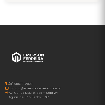
(11) 98679-2898
contato@emersonferreira.com.br
Av. Carlos Mauro, 388 – Sala 24
Águas de São Pedro – SP