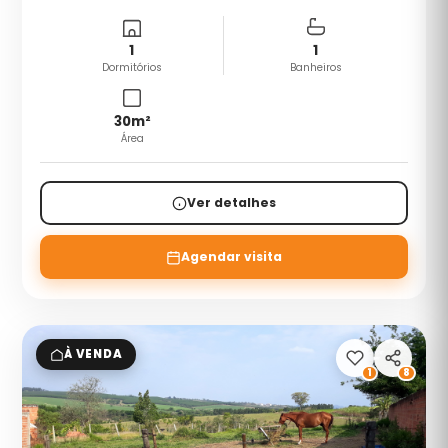
1
1
Dormitórios
Banheiros
30
m²
Área
Ver detalhes
Agendar visita
À VENDA
1
8