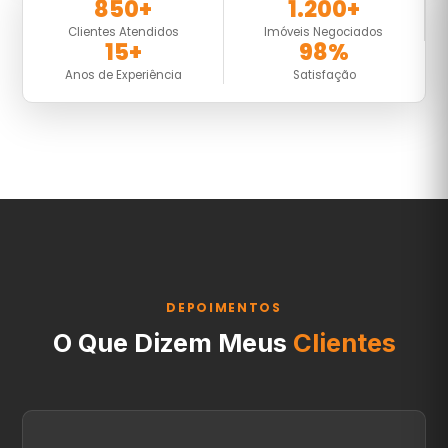
850+
1.200+
Clientes Atendidos
Imóveis Negociados
15+
98%
Anos de Experiência
Satisfação
DEPOIMENTOS
O Que Dizem Meus
Clientes