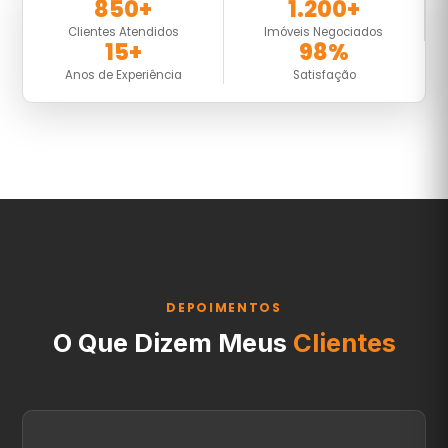
850+
1.200+
Clientes Atendidos
Imóveis Negociados
15+
98%
Anos de Experiência
Satisfação
DEPOIMENTOS
O Que Dizem Meus
Clientes