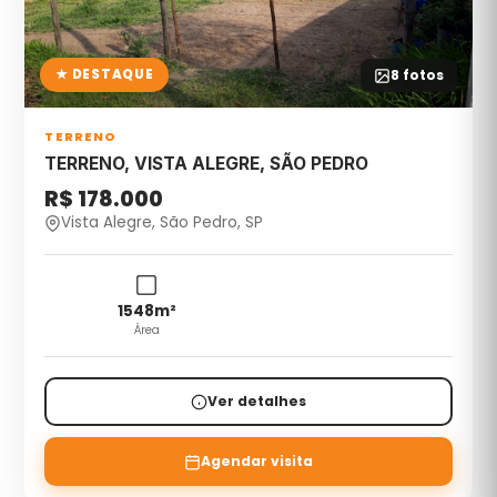
★ DESTAQUE
8
fotos
TERRENO
TERRENO, VISTA ALEGRE, SÃO PEDRO
R$ 178.000
Vista Alegre, São Pedro, SP
1548
m²
Área
Ver detalhes
Agendar visita