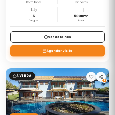
Dormitórios
Banheiros
5
5000
m²
Vagas
Área
Ver detalhes
Agendar visita
À VENDA
2