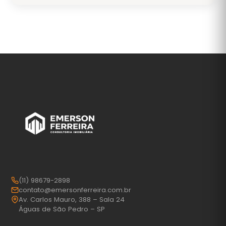
(11) 98679-2898
contato@emersonferreira.com.br
Av. Carlos Mauro, 388 – Sala 24
Águas de São Pedro – SP