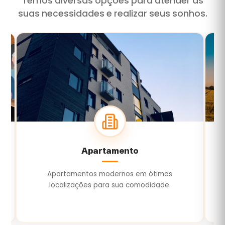
Temos diversas opções para atender às
suas necessidades e realizar seus sonhos.
Terreno
Terrenos para construir ou investir com
E
segurança e valorização.