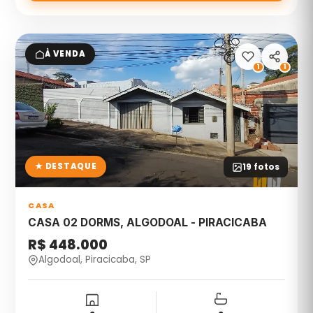
À VENDA
1
1
★ DESTAQUE
19
fotos
CASA
CASA 02 DORMS, ALGODOAL - PIRACICABA
R$ 448.000
Algodoal, Piracicaba, SP