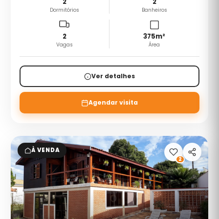
2
2
Dormitórios
Banheiros
2
375
m²
Vagas
Área
Ver detalhes
Agendar visita
À VENDA
2