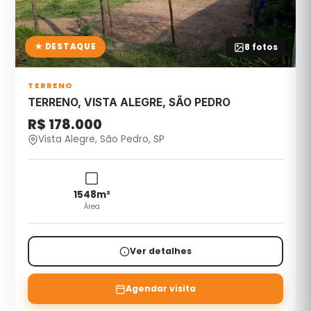
★ DESTAQUE
8
fotos
TERRENO
TERRENO, VISTA ALEGRE, SÃO PEDRO
R$ 178.000
Vista Alegre, São Pedro, SP
1548
m²
Área
Ver detalhes
Agendar visita