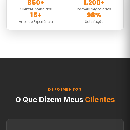
850+
1.200+
Clientes Atendidos
Imóveis Negociados
15+
98%
Anos de Experiência
Satisfação
DEPOIMENTOS
O Que Dizem Meus
Clientes