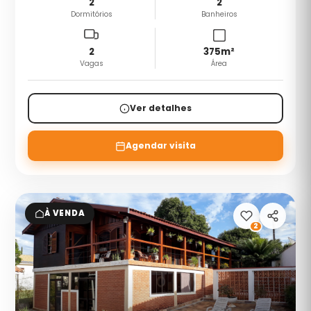
2
2
Dormitórios
Banheiros
2
375
m²
Vagas
Área
Ver detalhes
Agendar visita
À VENDA
2