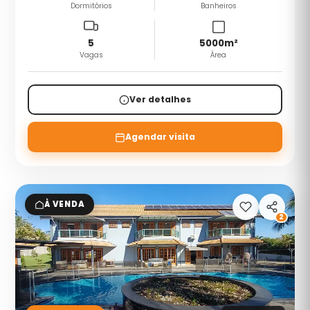
Dormitórios
Banheiros
5
5000
m²
Vagas
Área
Ver detalhes
Agendar visita
À VENDA
2