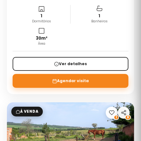
1
1
Dormitórios
Banheiros
30
m²
Área
Ver detalhes
Agendar visita
À VENDA
1
8