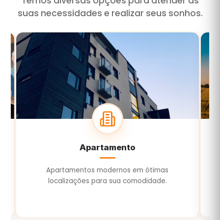
Temos diversas opções para atender às
suas necessidades e realizar seus sonhos.
Terreno
Terrenos para construir ou investir com
E
segurança e valorização.