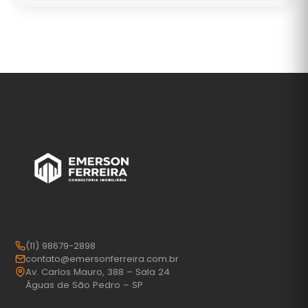
(11) 98679-2898
contato@emersonferreira.com.br
Av. Carlos Mauro, 388 – Sala 24
Águas de São Pedro – SP