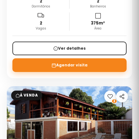
2
2
Dormitórios
Banheiros
2
375
m²
Vagas
Área
Ver detalhes
Agendar visita
À VENDA
2