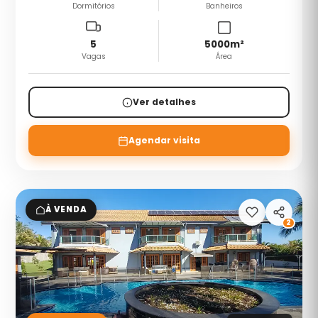
Dormitórios
Banheiros
5
5000
m²
Vagas
Área
Ver detalhes
Agendar visita
À VENDA
2