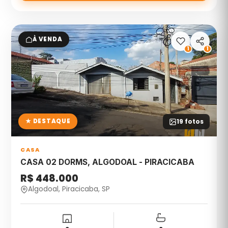
À VENDA
1
1
★ DESTAQUE
19
fotos
CASA
CASA 02 DORMS, ALGODOAL - PIRACICABA
R$ 448.000
Algodoal, Piracicaba, SP