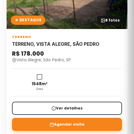
★ DESTAQUE
8
fotos
TERRENO
TERRENO, VISTA ALEGRE, SÃO PEDRO
R$ 178.000
Vista Alegre, São Pedro, SP
1548
m²
Área
Ver detalhes
Agendar visita