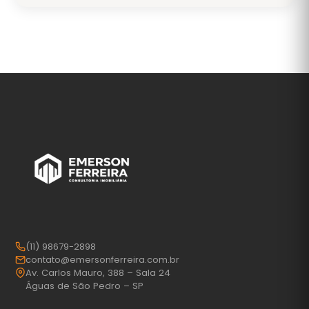
(11) 98679-2898
contato@emersonferreira.com.br
Av. Carlos Mauro, 388 – Sala 24
Águas de São Pedro – SP