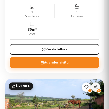
1
1
Dormitórios
Banheiros
30
m²
Área
Ver detalhes
Agendar visita
À VENDA
1
8