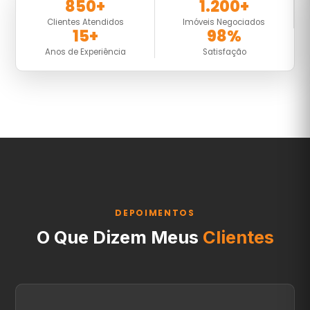
850+
1.200+
Clientes Atendidos
Imóveis Negociados
15+
98%
Anos de Experiência
Satisfação
DEPOIMENTOS
O Que Dizem Meus
Clientes