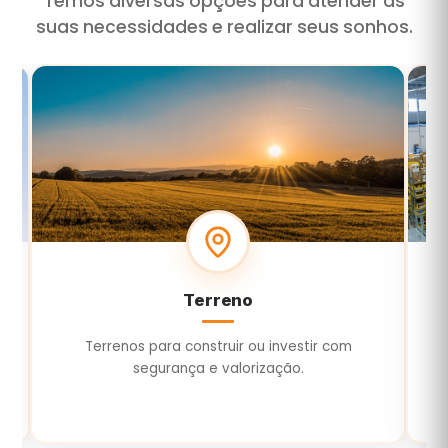
Temos diversas opções para atender às
suas necessidades e realizar seus sonhos.
Terreno
Terrenos para construir ou investir com
E
segurança e valorização.