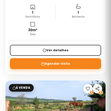
1
1
Dormitórios
Banheiros
30
m²
Área
Ver detalhes
Agendar visita
À VENDA
1
8