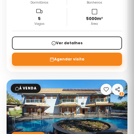
Dormitórios
Banheiros
5
5000
m²
Vagas
Área
Ver detalhes
Agendar visita
À VENDA
2