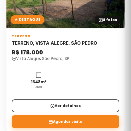
★ DESTAQUE
8
fotos
TERRENO
TERRENO, VISTA ALEGRE, SÃO PEDRO
R$ 178.000
Vista Alegre, São Pedro, SP
1548
m²
Área
Ver detalhes
Agendar visita