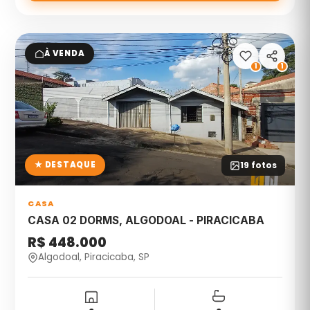
À VENDA
1
1
★ DESTAQUE
19
fotos
CASA
CASA 02 DORMS, ALGODOAL - PIRACICABA
R$ 448.000
Algodoal, Piracicaba, SP