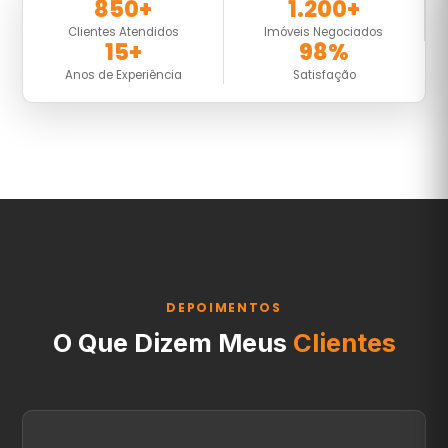
850+
1.200+
Clientes Atendidos
Imóveis Negociados
15+
98%
Anos de Experiência
Satisfação
DEPOIMENTOS
O Que Dizem Meus
Clientes