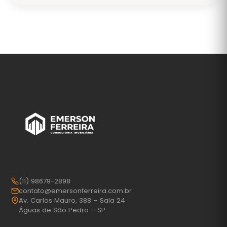
(11) 98679-2898
contato@emersonferreira.com.br
Av. Carlos Mauro, 388 – Sala 24
Águas de São Pedro – SP