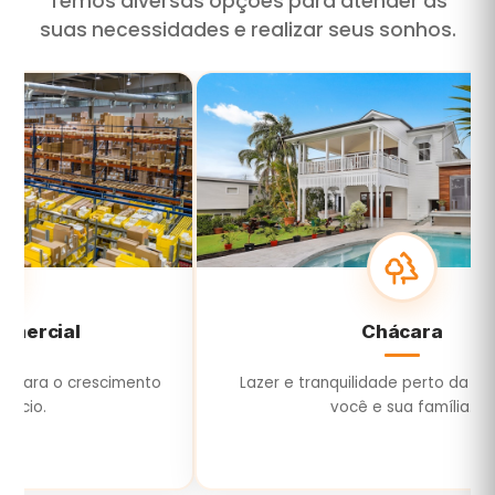
Temos diversas opções para atender às
suas necessidades e realizar seus sonhos.
Chácara
o
Lazer e tranquilidade perto da cidade para
G
você e sua família.