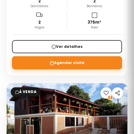
2
2
Dormitórios
Banheiros
2
375
m²
Vagas
Área
Ver detalhes
Agendar visita
À VENDA
2